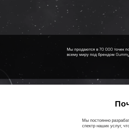
Мы продаются в 70 000 точек п
всему миру под брендом Gummy
По
По
Мы постоянно разраба
Мы постоянно разраба
спектр наших услуг, ч
спектр наших услуг, ч