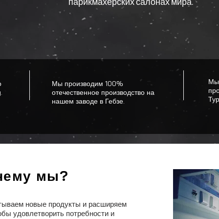
парикмахерских салонах мира.
Мы
о
Мы производим 100%
пр
.
отечественное производство на
Тур
нашем заводе в Гебзе.
чему мы?
чему мы?
тываем новые продукты и расширяем
тываем новые продукты и расширяем
тобы удовлетворить потребности и
тобы удовлетворить потребности и