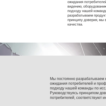
ожидания потребителей
ожидания потребителей
видению, оборудованию
видению, оборудованию
подходу нашей команд
подходу нашей команд
разрабатываем продук
разрабатываем продук
принципу доверия, мы 
принципу доверия, мы 
качества.
качества.
​Мы постоянно разрабатываем 
ожидания потребителей и проф
подходу нашей команды по исс
Руководствуясь принципом дове
потребителей, соответствуют и