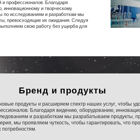
 и профессионалов. Благодаря
 и профессионалов. Благодаря
, инновационному и творческому
, инновационному и творческому
ы по исследованиям и разработкам мы
ы по исследованиям и разработкам мы
ты, превосходящие их ожидания. Следуя
ты, превосходящие их ожидания. Следуя
выполняем свою работу без ущерба для
выполняем свою работу без ущерба для
​Бренд и продукты
новые продукты и расширяем спектр наших услуг, чтобы уд
ессионалов. Благодаря видению, оборудованию, инноваци
ледованиям и разработкам мы разрабатываем продукты, п
рия, мы проявляем чуткость, чтобы гарантировать, что про
х потребностям.