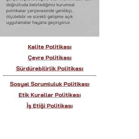
doğrultuda belirlediğimiz kurumsal
politikalar çerçevesinde yenilikçi,
ölçülebilir ve sürekli gelişime açık
uygulamalar hayata geçiriyoruz.
Kalite Politikası
Çevre Politikası
Sürdürebilirlik Politikası
Sosyal Sorumluluk Politikası
Etik Kurallar Politikası
İş Etiği Politikası