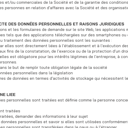
s et/ou commerciales de la Société et de la garantie des conditions 
es personnes en relation d'affaires avec la Société et des organisat
ECTE DES DONNÉES PERSONNELLES ET RAISONS JURIDIQUES
ns et les formulaires de demande sur le site Web, les applications 
ques tels que des applications téléchargées sur des smartphones o
 du traitement des données personnelles sont les suivantes :
 elles sont directement liées à l'établissement et à l'exécution de
 fins de la constatation, de l'exercice ou de la protection d'un dro
es est obligatoire pour les intérêts légitimes de l'entreprise, à con
ersonnes.
s le but de remplir toute obligation légale de la société
onnées personnelles dans la législation
res de données en termes d'activités de stockage qui nécessitent l
NE LIEE
s personnelles sont traitées est définie comme la personne concer
nt traitées
raitées, demander des informations à leur sujet
s données personnelles et savoir si elles sont utilisées conformément 
ées personnelles sont transférées dans le pays ou à l'étranger