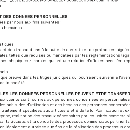
58d_ _cc781905-5cde-3194-bb3b-136bad5cffonex.com : info@
m
NT DES DONNEES PERSONNELLES
es par nous aux fins suivantes :
es humaines
istiques
x et des transactions à la suite de contrats et de protocoles signés
gales telles que requises ou mandatées par les réglementations léga
nnes physiques / morales qui ont une relation d'affaires avec l'entrep
pels
que preuve dans les litiges juridiques qui pourraient survenir à l'aven
 de la société
ELLES LES DONNEES PERSONNELLES PEUVENT ETRE TRANSFER
ux clients sont fournies aux personnes concernées en personnalisan
 des habitudes d'utilisation et des besoins des personnes concernée
 traitement spécifiées aux articles 8 et 9 de la loi Planification et 
reprise, réalisation des travaux nécessaires par les unités commercia
 par la Société, et la conduite des processus commerciaux pertinents
tion légalement autorisée aux fins de la réalisation des processus co