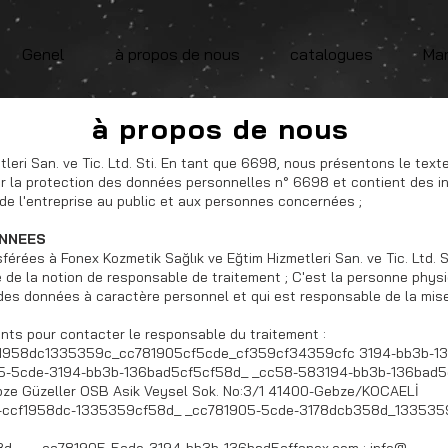
Genel
à propos de nous
catalogues
Ma
à propos de nous
eri San. ve Tic. Ltd. Sti. En tant que 6698, nous présentons le tex
sur la protection des données personnelles n° 6698 et contient des in
e l'entreprise au public et aux personnes concernées ;
ONNEES
ées à Fonex Kozmetik Sağlık ve Eğtim Hizmetleri San. ve Tic. Ltd. St
e de la notion de responsable de traitement ; C'est la personne phys
 des données à caractère personnel et qui est responsable de la mis
nts pour contacter le responsable du traitement :
958dc1335359c_cc781905cf5cde_cf359cf34359cfc 3194-bb3b-1
05-5cde-3194-bb3b-136bad5cf5cf58d_ _cc58-583194-bb3b-136ba
ze Güzeller OSB Asik Veysel Sok. No:3/1 41400-Gebze/KOCAELİ
cf1958dc-1335359cf58d_ _cc781905-5cde-3178dcb358d_1335359