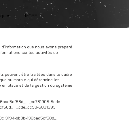
rques
MORE
te d'information que nous avons préparé
formations sur les activités de
i. peuvent être traitées dans le cadre
ique ou morale qui détermine les
e en place et de la gestion du système
36bad5cf58d_ _cc781905-5cde
d5cf58d_ _cde_cc58-5831593
c 3194-bb3b-136bad5cf58d_